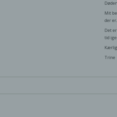
Døden 
Mit be
der er
Det er
tid ig
Kærlig
Trine