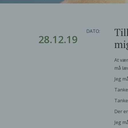
Til
DATO:
28.12.19
mig
At vær
må lære
Jeg må
Tanke
Tanker
Der er
Jeg må