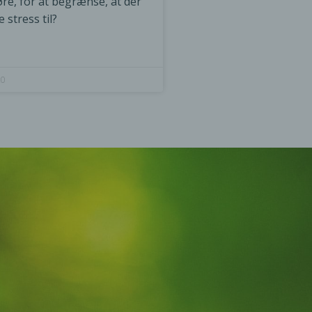
re, for at begrænse, at der
stress til?
20