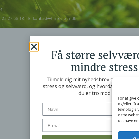
24
:
22 27 68 18
| E:
kontakt@trinesloth.dk
Få større selvvær
mindre stress
Tilmeld dig mit nyhedsbrev og få viden 
stress og selvværd, og hvordan du skaber 
du er tro mod dig selv.
For at give
og/eller få 
teknologier
dette webste
det have en
Go