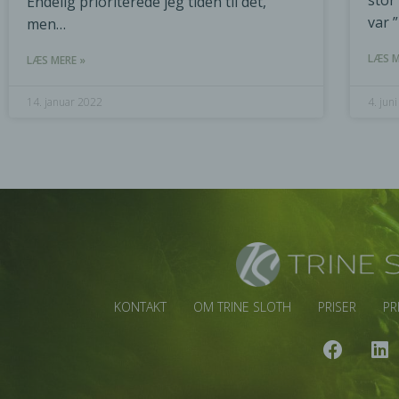
stor
Endelig prioriterede jeg tiden til det,
var 
men…
LÆS M
LÆS MERE »
14. januar 2022
4. jun
KONTAKT
OM TRINE SLOTH
PRISER
PR