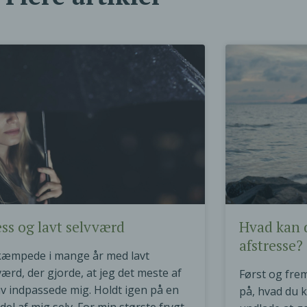
ess og lavt selvværd
Hvad kan d
afstresse?
kæmpede i mange år med lavt
værd, der gjorde, at jeg det meste af
Først og fre
liv indpassede mig. Holdt igen på en
på, hvad du k