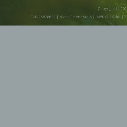
Copyright © 20
CVR 25878698 | Niels Olsens vej 5 | 3650 Ølstykke | T