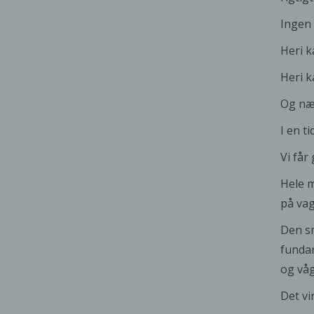
Ingen 
Heri k
Heri k
Og næ
I en t
Vi får
Hele m
på vag
Den sm
fundam
og vå
Det vi