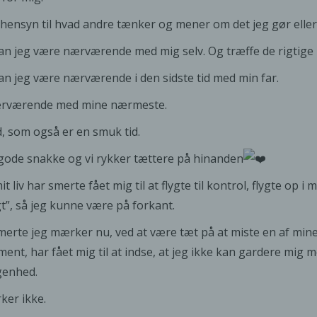
hensyn til hvad andre tænker og mener om det jeg gør eller 
an jeg være nærværende med mig selv. Og træffe de rigtige 
an jeg være nærværende i den sidste tid med min far.
rværende med mine nærmeste.
id, som også er en smuk tid.
 gode snakke og vi rykker tættere på hinanden
it liv har smerte fået mig til at flygte til kontrol, flygte op 
t”, så jeg kunne være på forkant.
erte jeg mærker nu, ved at være tæt på at miste en af mine 
ent, har fået mig til at indse, at jeg ikke kan gardere mig
genhed.
rker ikke.