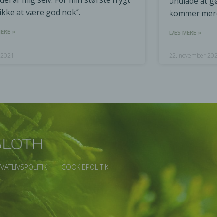
 del af mig selv. For min største frygt
undlade at gø
”ikke at være god nok”.
kommer mere 
ERE »
LÆS MERE »
i 2021
22. november 20
IVATLIVSPOLITIK
COOKIEPOLITIK