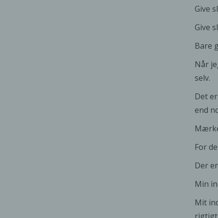
Give s
Give s
Bare g
Når je
selv.
Det er
end no
Mærke 
For de
Der er
Min i
Mit in
rigtigt