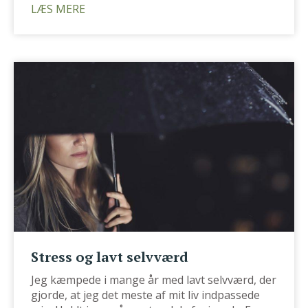
LÆS MERE
Stress og lavt selvværd
Jeg kæmpede i mange år med lavt selvværd, der
gjorde, at jeg det meste af mit liv indpassede